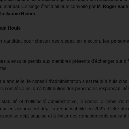
u mandat. Ce siège était d’ailleurs convoité par
M. Roger Vac
Guillaume Richer
lain Houle
’un candidat pour chacun des sièges en élection, les personn
es a ensuite permis aux membres présents d’échanger sur dif
ités.
le annuelle, le conseil d’administration s’est réuni à huis clos
es comités ainsi qu’à l’attribution des principales responsabilit
tabilité et d’efficacité administrative, le conseil a choisi de 
ui en assumaient déjà la responsabilité en 2025. Cette décis
l’expertise déjà acquise et à éviter des remaniements pouvant