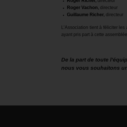
Roger Richer,
directeur
Roger Vachon
,
directeur
Guillaume Richer
,
directeur
L’Association tient à féliciter l
ayant pris part à cette assemblée
De la part de toute l’équi
nous vous souhaitons une