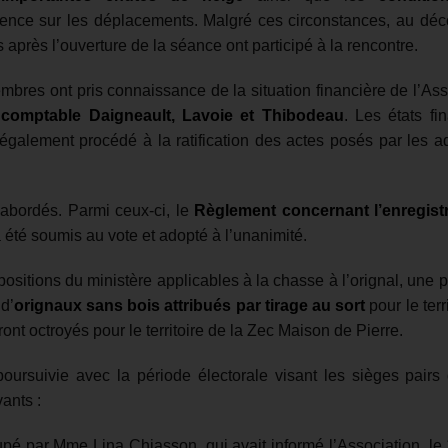
ence sur les déplacements. Malgré ces circonstances, au déc
 après l’ouverture de la séance ont participé à la rencontre.
bres ont pris connaissance de la situation financière de l’As
 comptable Daigneault, Lavoie et Thibodeau
.
Les états fin
galement procédé à la ratification des actes posés par les ad
 abordés. Parmi ceux-ci, le
Règlement concernant l’enregis
 été soumis au vote et adopté à l’unanimité.
ositions du ministère applicables à la chasse à l’orignal, une p
d’
orignaux sans bois attribués par tirage au sort
pour le terr
ont octroyés pour le territoire de la Zec Maison de Pierre.
poursuivie avec la période électorale visant les sièges pairs 
ants :
é par Mme Lina Chiasson, qui avait informé l’Association, le 1