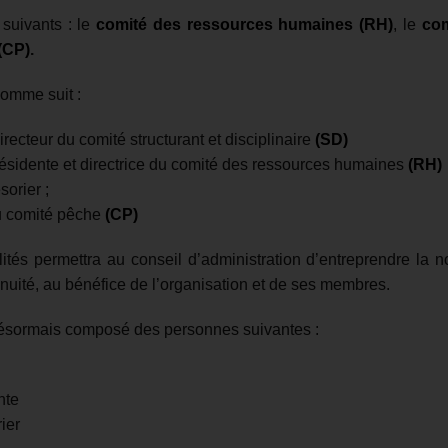
suivants : le
comité des ressources humaines (RH)
, le
com
(CP)
.
comme suit :
directeur du comité structurant et disciplinaire
(SD)
ésidente et directrice du comité des ressources humaines
(RH)
sorier ;
u comité pêche
(CP)
lités permettra au conseil d’administration d’entreprendre la
inuité, au bénéfice de l’organisation et de ses membres.
 désormais composé des personnes suivantes :
nte
ier