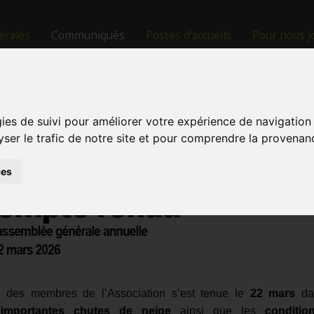
érales
Communiqués
Postes d'accueils
Pour nous j
gies de suivi pour améliorer votre expérience de navigation
lyser le trafic de notre site et pour comprendre la provenan
ces
e des membres de l’Association s’est tenue le
22 mars
dan
s
importantes chutes de neige
ainsi que les
conditio