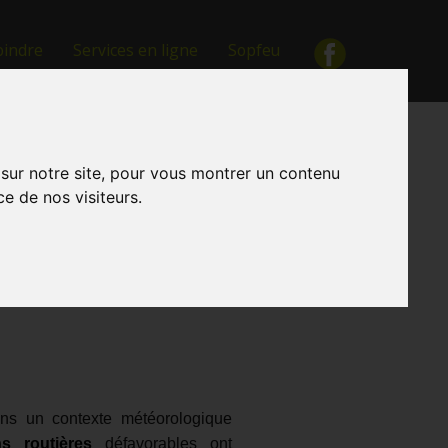
oindre
Services en ligne
Sopfeu
 sur notre site, pour vous montrer un contenu
ce de nos visiteurs.
s un contexte météorologique
ns routières
défavorables ont