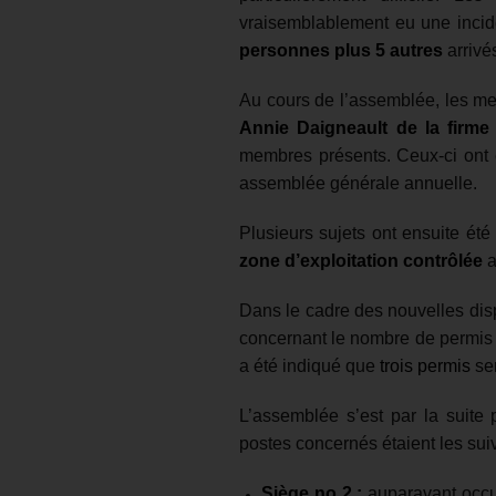
vraisemblablement eu une incid
personnes plus 5 autres
arrivés
Au cours de l’assemblée, les mem
Annie Daigneault de la firme
membres présents. Ceux-ci ont é
assemblée générale annuelle.
Plusieurs sujets ont ensuite été
zone d’exploitation contrôlée
a
Dans le cadre des nouvelles disp
concernant le nombre de permis 
a été indiqué que
trois permis
ser
L’assemblée s’est par la suite 
postes concernés étaient les suiv
Siège no 2 :
auparavant occup