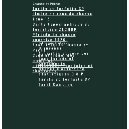
Chasse et Pêche
Tarifs et forfaits CP
Limite de zone de chasse
Zone 15
Carte topographique du
territoire ZECMDP
Période de chasse
sportive 2026,
Infos générales
Statistiques Chasse et
Bienvenue
Pêche
Activités et services
Code éthique des
Lacs fermés et
membres,
règlements
utilisateur, locataire et
Heures d’ouverture
chasseurs
Statistiques C & P
Tarifs et forfaits CP
Tarif Camping