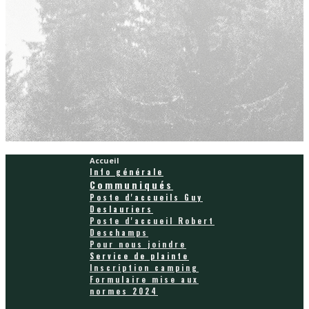
Accueil
Info générale
Communiqués
Poste d'accueils Guy
Deslauriers
Poste d'accueil Robert
Deschamps
Pour nous joindre
Service de plainte
Inscription camping
Formulaire mise aux
normes 2024