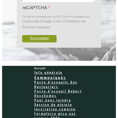
reCAPTCHA
*
Ce site est protégé par reCAPTCHA et la politique de
Google
ses Conditions de
confidentialité
et
Service
s'appliquent.
Soumettre
Accueil
Info générale
Communiqués
Poste d'accueils Guy
Deslauriers
Poste d'accueil Robert
Deschamps
Pour nous joindre
Service de plainte
Inscription camping
Formulaire mise aux
normes 2024