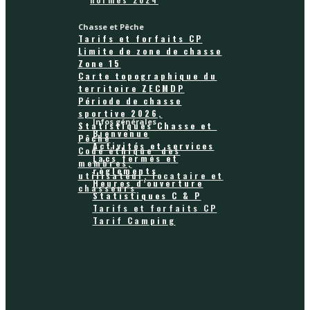
Chasse et Pêche
Tarifs et forfaits CP
Limite de zone de chasse
Zone 15
Carte topographique du
territoire ZECMDP
Période de chasse
sportive 2026,
Infos générales
Statistiques Chasse et
Bienvenue
Pêche
Activités et services
Code éthique des
Lacs fermés et
membres,
règlements
utilisateur, locataire et
Heures d’ouverture
chasseurs
Statistiques C & P
Tarifs et forfaits CP
Tarif Camping