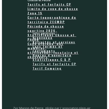
Chasse et Pêche
Tarifs et forfaits CP
Limite de zone de chasse
Zone 15
Carte topographique du
territoire ZECMDP
Période de chasse
sportive 2026,
Infos générales
Statistiques Chasse et
Bienvenue
Pêche
Activités et services
Code éthique des
Lacs fermés et
membres,
règlements
utilisateur, locataire et
Heures d’ouverture
chasseurs
Statistiques C & P
Tarifs et forfaits CP
Tarif Camping
Zec Maison de Pierre, gérée par L'association plein-air,